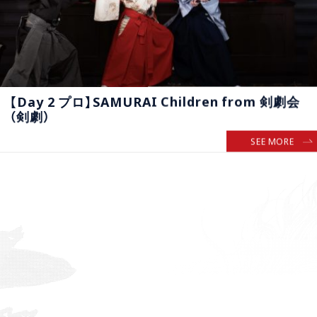
【Day 2 プロ】SAMURAI Children from 剣劇会
（剣劇）
SEE MORE