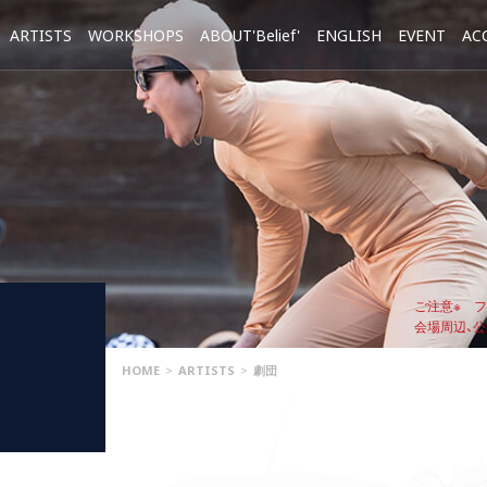
ARTISTS
WORKSHOPS
ABOUT'Belief'
ENGLISH
EVENT
AC
ご注意※ 
会場周辺、
HOME
>
ARTISTS
>
劇団