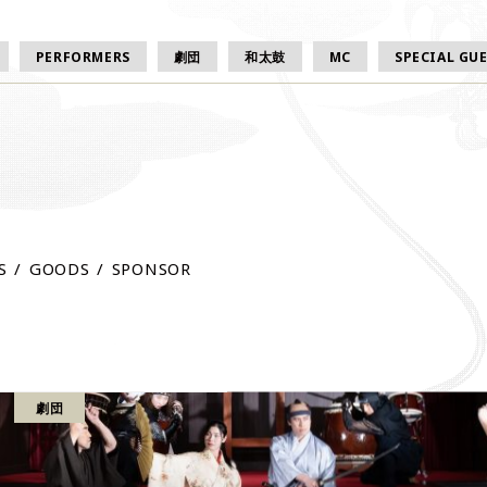
PERFORMERS
劇団
和太鼓
MC
SPECIAL GU
S
GOODS
SPONSOR
劇団