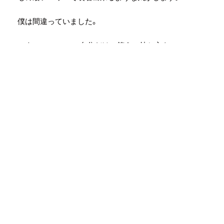
僕は間違っていました。
Only One Answer 自分だけの答えの持ち方を。
まだ気づいたところです。バンドやBeliefフェスを『続け
ていく』ということを通じて。
社会への文句は己への文句かもしれません。
僕たちが伝えている事は誰かにとっては間違っているこ
とかもしれません。
だから僕たちは見えない不満の原因をもっともっと知っ
て愛して
行動を起こし続けようと思います。
生まれた瞬間から死に向かっている時間がたまらなく愛