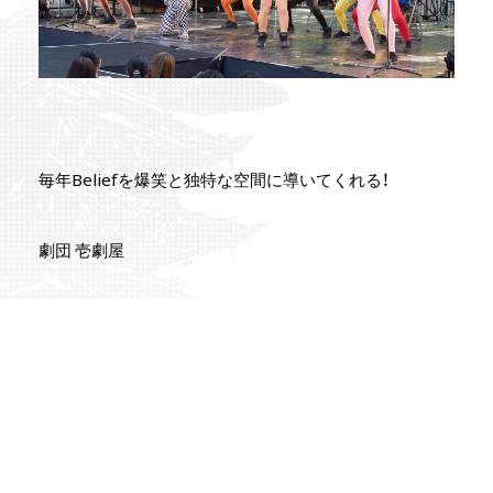
毎年Beliefを爆笑と独特な空間に導いてくれる！
劇団 壱劇屋
https://belief-kyoto.com/artists/troupe/ichigekiya-
2/
<
PREV
NEXT
>